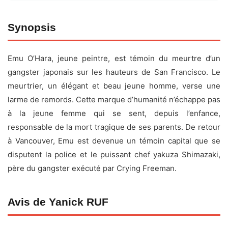
Fiche technique
Synopsis
Titre original :
Crying Freeman
Emu O’Hara, jeune peintre, est témoin du meurtre d’un
Réalisateur :
Christophe Gans
gangster japonais sur les hauteurs de San Francisco. Le
Acteurs :
Mark Dacascos
,
Julie Condra
,
Rae Dawn
meurtrier, un élégant et beau jeune homme, verse une
Chong
,
Byron Mann
, 加藤雅也, 島田陽子, Mako, Tchéky
larme de remords. Cette marque d’humanité n’échappe pas
Karyo, Kevan Ohtsji, Debbie Podowski
à la jeune femme qui se sent, depuis l’enfance,
Date de sortie :
23 avril 1995
responsable de la mort tragique de ses parents. De retour
Durée :
1h42
à Vancouver, Emu est devenue un témoin capital que se
disputent la police et le puissant chef yakuza Shimazaki,
Genre :
Action, Crime
père du gangster exécuté par Crying Freeman.
Pays :
Canada, France, Japon, États-Unis
Avis de Yanick RUF