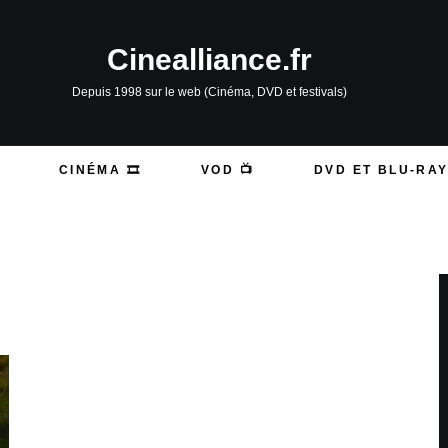
Cinealliance.fr
Depuis 1998 sur le web (Cinéma, DVD et festivals)
CINÉMA 🎞️
VOD 📺
DVD ET BLU-RAY