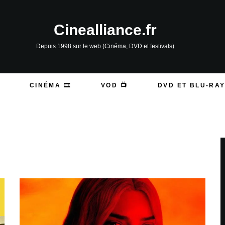
Cinealliance.fr
Depuis 1998 sur le web (Cinéma, DVD et festivals)
CINÉMA 🎞️
VOD 📺
DVD ET BLU-RAY