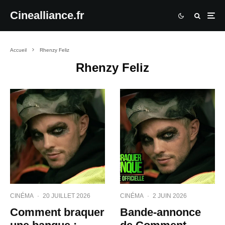
Cinealliance.fr
Accueil
Rhenzy Feliz
Rhenzy Feliz
CINÉMA
·
20 JUILLET 2026
CINÉMA
·
2 JUIN 2026
Comment braquer
Bande-annonce