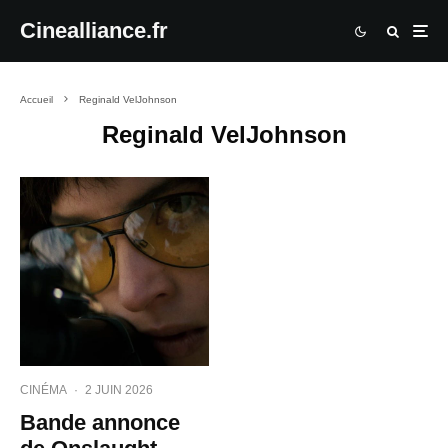
Cinealliance.fr
Accueil
Reginald VelJohnson
Reginald VelJohnson
CINÉMA
·
2 JUIN 2026
Bande annonce