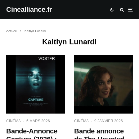
Cinealliance.fr
Accueil
Kaitlyn Lunardi
Kaitlyn Lunardi
CINÉMA
·
6 MARS 2026
CINÉMA
·
9 JANVIER 2026
Bande-Annonce
Bande annonce