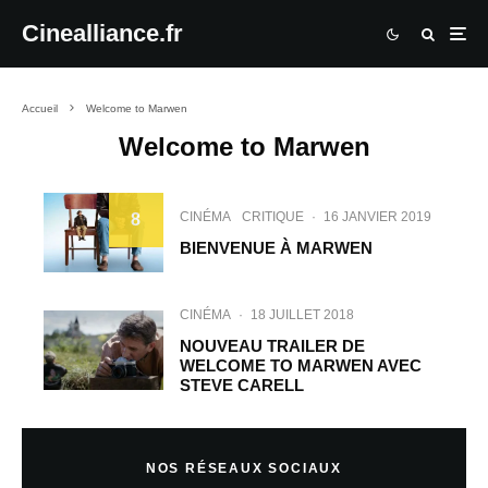
Cinealliance.fr
Accueil
Welcome to Marwen
Welcome to Marwen
CINÉMA
CRITIQUE
·
16 JANVIER 2019
8
BIENVENUE À MARWEN
CINÉMA
·
18 JUILLET 2018
NOUVEAU TRAILER DE
WELCOME TO MARWEN AVEC
STEVE CARELL
NOS RÉSEAUX SOCIAUX