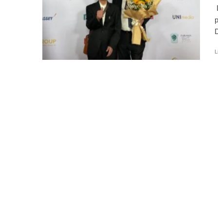
D
p
D
L