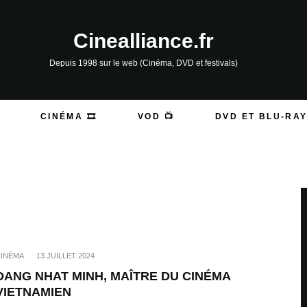
Cinealliance.fr
Depuis 1998 sur le web (Cinéma, DVD et festivals)
CINÉMA 🎞️
VOD 📺
DVD ET BLU-RAY
INÉMA
·
13 JUILLET 2024
DANG NHAT MINH, MAÎTRE DU CINÉMA
VIETNAMIEN