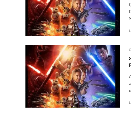
Q
D
S
L
C
A
a
d
L