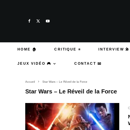
HOME 🏠
CRITIQUE ⭐
INTERVIEW 🎤
JEUX VIDÉO 🎮
CONTACT 📧
Accueil
Star Wars – Le Réveil de la Force
Star Wars – Le Réveil de la Force
C