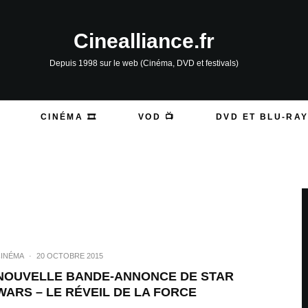
Cinealliance.fr
Depuis 1998 sur le web (Cinéma, DVD et festivals)
CINÉMA 🎞️
VOD 📺
DVD ET BLU-RAY
INÉMA
·
20 OCTOBRE 2015
NOUVELLE BANDE-ANNONCE DE STAR
WARS – LE RÉVEIL DE LA FORCE