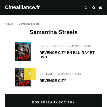
Cinealliance.fr
Accueil
Samantha Streets
Samantha Streets
DVD ET BLU-RAY
·
17 JANVIER 2013
REVENGE CITY EN BLU-RAY ET
DVD
8
CRITIQUE
·
22 JANVIER 2013
REVENGE CITY
NOS RÉSEAUX SOCIAUX