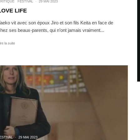
RITIQUE
FESTIVAL
·
29 MAI 2023
LOVE LIFE
aeko vit avec son époux Jiro et son fils Keita en face de
hez ses beaux-parents, qui n’ont jamais vraiment...
ire la suite
ESTIVAL
·
29 MAI 2023