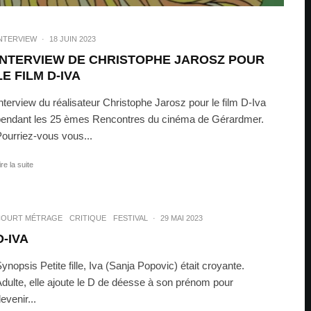
NTERVIEW
·
18 JUIN 2023
INTERVIEW DE CHRISTOPHE JAROSZ POUR
LE FILM D-IVA
nterview du réalisateur Christophe Jarosz pour le film D-Iva
endant les 25 èmes Rencontres du cinéma de Gérardmer.
ourriez-vous vous...
ire la suite
COURT MÉTRAGE
CRITIQUE
FESTIVAL
·
29 MAI 2023
D-IVA
ynopsis Petite fille, Iva (Sanja Popovic) était croyante.
dulte, elle ajoute le D de déesse à son prénom pour
evenir...