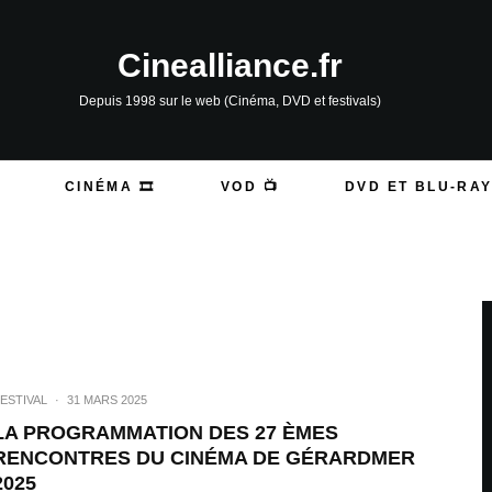
Cinealliance.fr
Depuis 1998 sur le web (Cinéma, DVD et festivals)
CINÉMA 🎞️
VOD 📺
DVD ET BLU-RAY
ESTIVAL
·
31 MARS 2025
LA PROGRAMMATION DES 27 ÈMES
RENCONTRES DU CINÉMA DE GÉRARDMER
2025