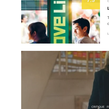
7.5
C
T
c
L
CRITIQUE
F