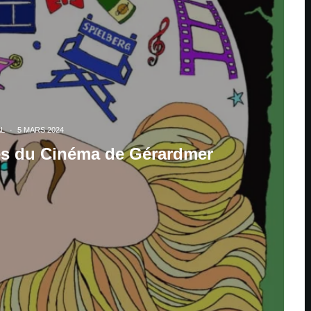
AL
·
5 MARS 2024
s du Cinéma de Gérardmer