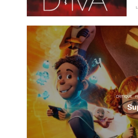
L
CRITIQUE
F
Su