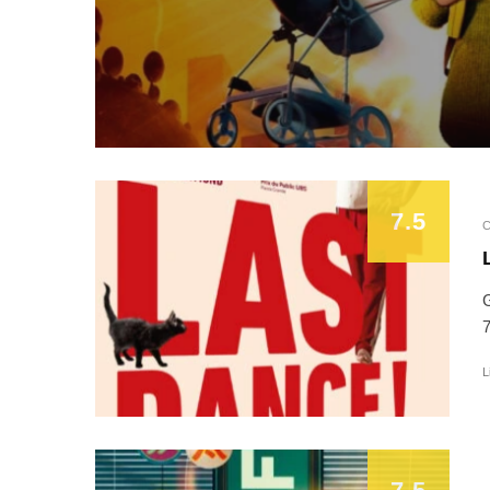
7.5
C
G
7
L