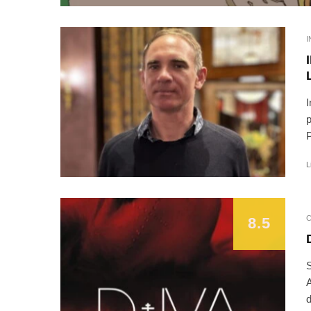
I
I
p
P
L
8.5
S
A
d