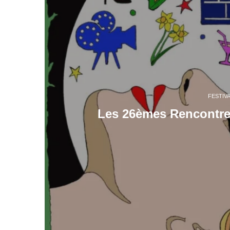
FESTIV
Les 26èmes Rencontre