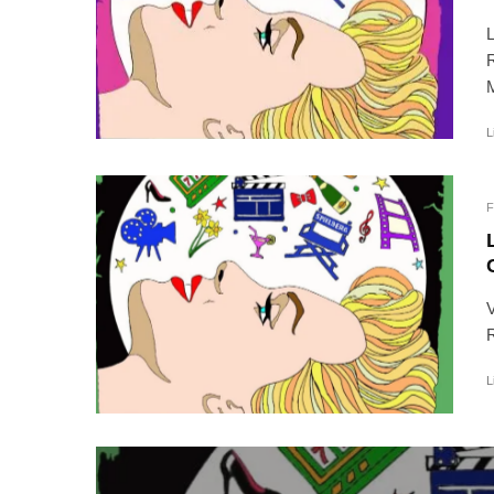
L
M
L
F
V
R
L