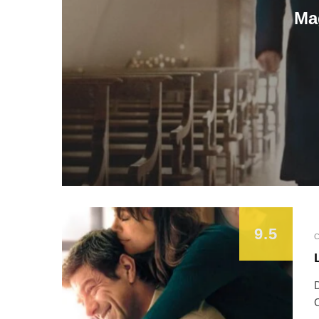
Ma
9.5
C
D
C