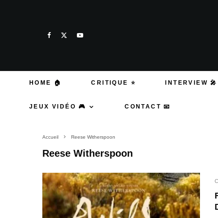
HOME 🏠
CRITIQUE ⭐
INTERVIEW 🎤
JEUX VIDÉO 🎮
CONTACT 📧
Accueil
Reese Witherspoon
Reese Witherspoon
C