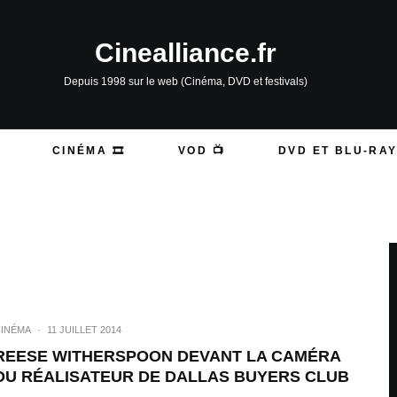
Cinealliance.fr
Depuis 1998 sur le web (Cinéma, DVD et festivals)
CINÉMA 🎞️
VOD 📺
DVD ET BLU-RAY
INÉMA
·
11 JUILLET 2014
REESE WITHERSPOON DEVANT LA CAMÉRA
DU RÉALISATEUR DE DALLAS BUYERS CLUB