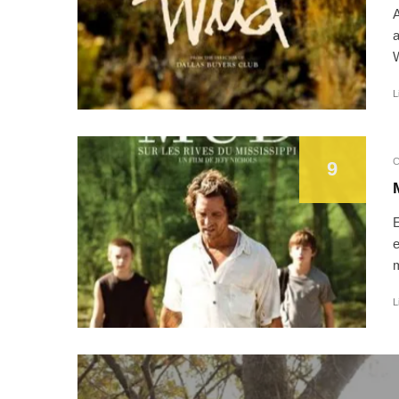
A
a
W
L
C
9
E
e
m
L