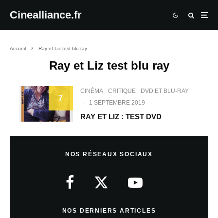
Cinealliance.fr
Accueil
Ray et Liz test blu ray
Ray et Liz test blu ray
CINÉMA
CRITIQUE
DVD ET BLU-RAY
7
·
1 SEPTEMBRE 2019
RAY ET LIZ : TEST DVD
NOS RÉSEAUX SOCIAUX
NOS DERNIERS ARTICLES