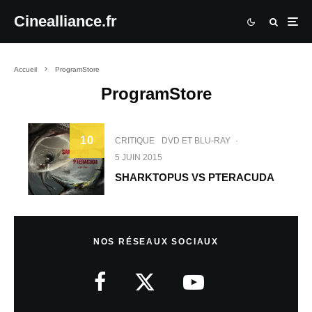
Cinealliance.fr
Accueil
ProgramStore
ProgramStore
10
CRITIQUE
DVD ET BLU-RAY
·
5 JUIN 2015
SHARKTOPUS VS PTERACUDA
NOS RÉSEAUX SOCIAUX