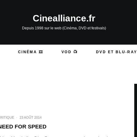
Cinealliance.fr
Depuis 1998 sur le web (Cinéma, DVD et festivals)
CINÉMA 🎞️
VOD 📺
DVD ET BLU-RAY
RITIQUE
·
23 AOÛT 2014
NEED FOR SPEED