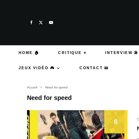
HOME 🏠
CRITIQUE ⭐
INTERVIEW 🎤
JEUX VIDÉO 🎮
CONTACT 📧
Accueil
Need for speed
Need for speed
C
6