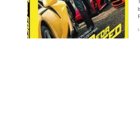
T
b
P
L