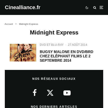
Cinealliance.fr
Accueil
Midnight Express
Midnight Express
DVD ET BLU-RAY
·
27 AOÛT 2014
BUGSY MALONE EN DVD/BRD
CHEZ ELÉPHANT FILMS LE 2
SEPTEMBRE 2014
NOS RÉSEAUX SOCIAUX
NOS DERNIERS ARTICLES