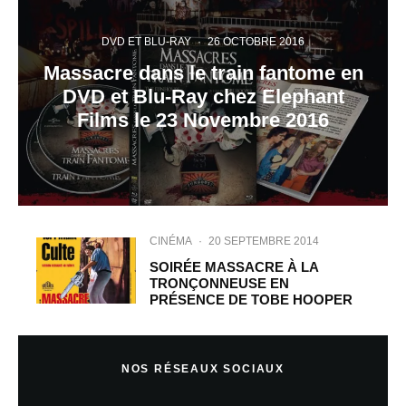
DVD ET BLU-RAY
·
26 OCTOBRE 2016
Massacre dans le train fantome en
DVD et Blu-Ray chez Elephant
Films le 23 Novembre 2016
CINÉMA
·
20 SEPTEMBRE 2014
SOIRÉE MASSACRE À LA
TRONÇONNEUSE EN
PRÉSENCE DE TOBE HOOPER
NOS RÉSEAUX SOCIAUX