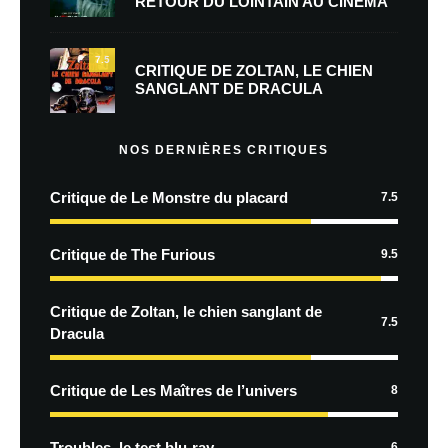
RETOUR DU LOINTAIN AU CINÉMA
7.5
CRITIQUE DE ZOLTAN, LE CHIEN
SANGLANT DE DRACULA
NOS DERNIÈRES CRITIQUES
Critique de Le Monstre du placard
7.5
Critique de The Furious
9.5
Critique de Zoltan, le chien sanglant de
7.5
Dracula
Critique de Les Maîtres de l’univers
8
Troubles, le test blu-ray
6