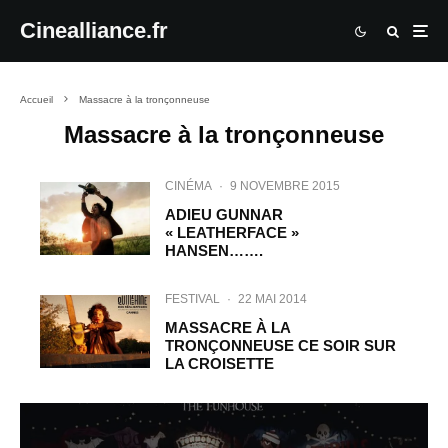
Cinealliance.fr
Accueil
Massacre à la tronçonneuse
Massacre à la tronçonneuse
CINÉMA
·
9 NOVEMBRE 2015
ADIEU GUNNAR
« LEATHERFACE »
HANSEN…….
FESTIVAL
·
22 MAI 2014
MASSACRE À LA
TRONÇONNEUSE CE SOIR SUR
LA CROISETTE