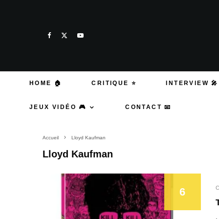
HOME 🏠
CRITIQUE ⭐
INTERVIEW 🎤
JEUX VIDÉO 🎮
CONTACT 📧
Accueil
Lloyd Kaufman
Lloyd Kaufman
C
6