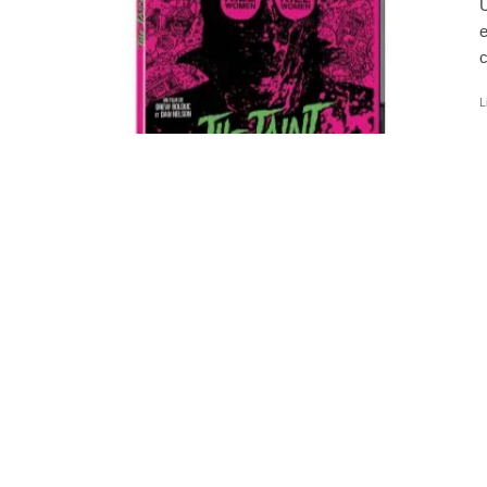
U
e
c
L