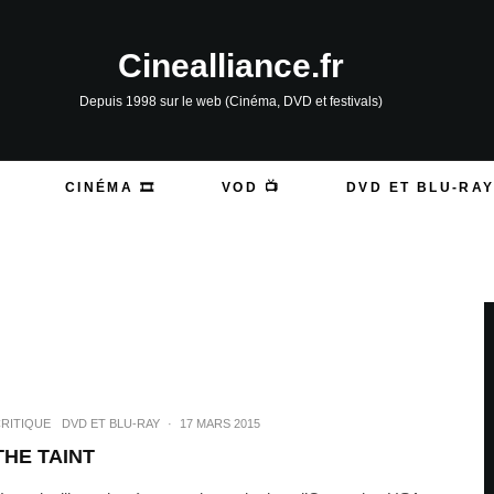
Cinealliance.fr
Depuis 1998 sur le web (Cinéma, DVD et festivals)
CINÉMA 🎞️
VOD 📺
DVD ET BLU-RAY
RITIQUE
DVD ET BLU-RAY
·
17 MARS 2015
THE TAINT