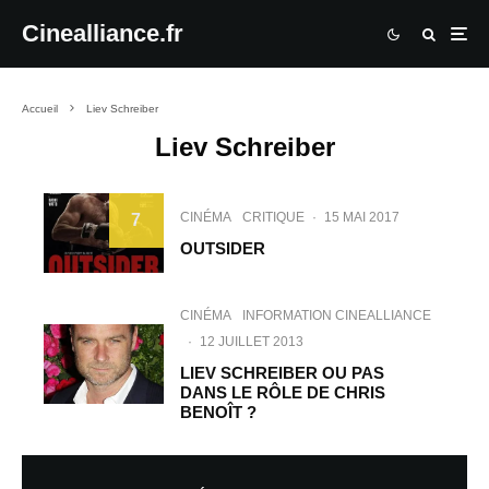
Cinealliance.fr
Accueil
Liev Schreiber
Liev Schreiber
CINÉMA
CRITIQUE
·
15 MAI 2017
7
OUTSIDER
CINÉMA
INFORMATION CINEALLIANCE
·
12 JUILLET 2013
LIEV SCHREIBER OU PAS
DANS LE RÔLE DE CHRIS
BENOÎT ?