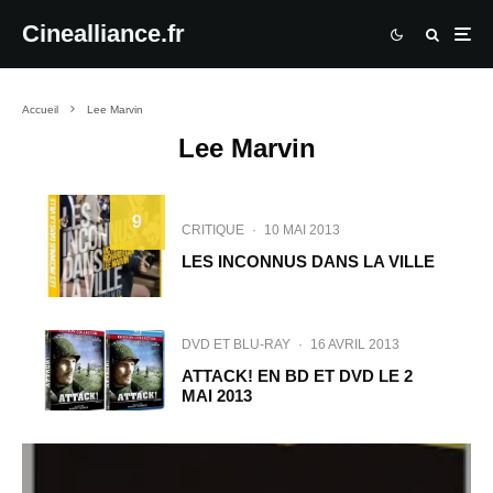
Cinealliance.fr
Accueil
Lee Marvin
Lee Marvin
9
CRITIQUE
·
10 MAI 2013
LES INCONNUS DANS LA VILLE
DVD ET BLU-RAY
·
16 AVRIL 2013
ATTACK! EN BD ET DVD LE 2
MAI 2013