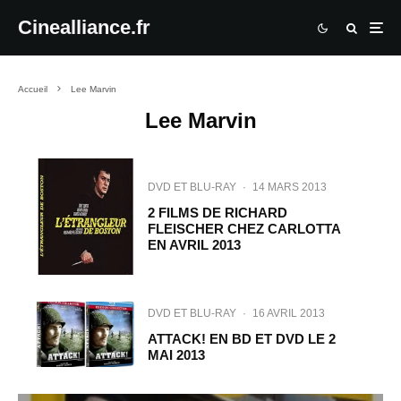
Cinealliance.fr
Accueil
Lee Marvin
Lee Marvin
DVD ET BLU-RAY
·
14 MARS 2013
2 FILMS DE RICHARD
FLEISCHER CHEZ CARLOTTA
EN AVRIL 2013
DVD ET BLU-RAY
·
16 AVRIL 2013
ATTACK! EN BD ET DVD LE 2
MAI 2013