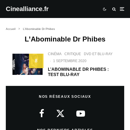
Cinealliance.fr
Accueil
L’Abominable Dr Phibes
L’Abominable Dr Phibes
CINÉMA
CRITIQUE
DVD ET BLU-RAY
8
·
1 SEPTEMBRE 2020
L’ABOMINABLE DR PHIBES :
TEST BLU-RAY
NOS RÉSEAUX SOCIAUX