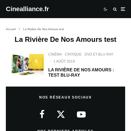
Cinealliance.fr
Accueil
La Rivière De Nos Amours test
La Rivière De Nos Amours test
CINÉMA
CRITIQUE
DVD ET BLU-RAY
6
·
1 AOÛT 2019
LA RIVIÈRE DE NOS AMOURS :
TEST BLU-RAY
NOS RÉSEAUX SOCIAUX