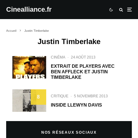
Cinealliance.fr
Accueil
Justin Timberlake
Justin Timberlake
CINÉMA
·
24 AOÛT 2013
EXTRAIT DE PLAYERS AVEC
BEN AFFLECK ET JUSTIN
TIMBERLAKE
CRITIQUE
·
5 NOVEMBRE 2013
8
INSIDE LLEWYN DAVIS
NOS RÉSEAUX SOCIAUX