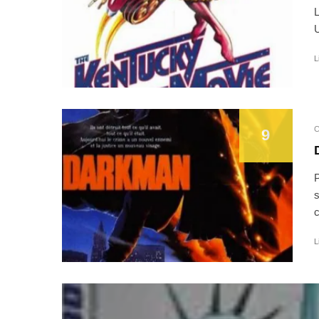
L
U
L
C
9
P
s
c
L