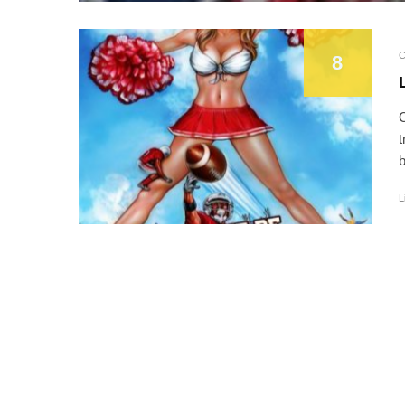
C
8
C
t
b
L