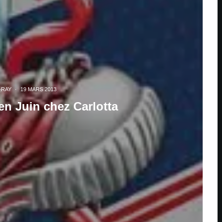
-RAY
·
19 MARS 2013
en Juin chez Carlotta