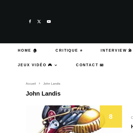
HOME 🏠
CRITIQUE ⭐
INTERVIEW 🎤
JEUX VIDÉO 🎮
CONTACT 📧
Accueil
John Landis
John Landis
8
C