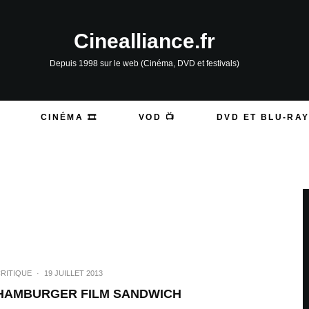
Cinealliance.fr
Depuis 1998 sur le web (Cinéma, DVD et festivals)
CINÉMA 🎞️
VOD 📺
DVD ET BLU-RAY
RITIQUE
·
19 JUILLET 2013
HAMBURGER FILM SANDWICH