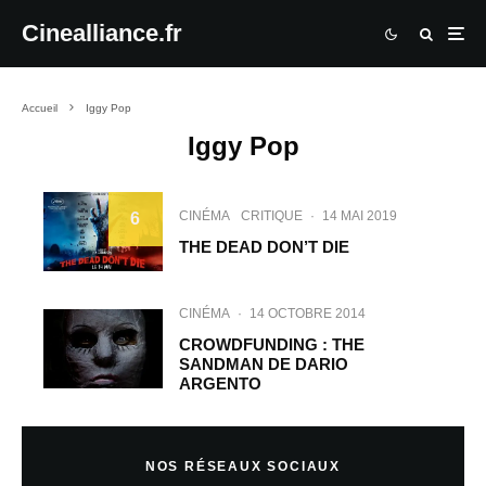
Cinealliance.fr
Accueil
Iggy Pop
Iggy Pop
CINÉMA
CRITIQUE
·
14 MAI 2019
6
THE DEAD DON’T DIE
CINÉMA
·
14 OCTOBRE 2014
CROWDFUNDING : THE
SANDMAN DE DARIO
ARGENTO
NOS RÉSEAUX SOCIAUX