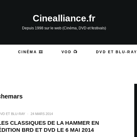
Cinealliance.fr
Depuis 1998 sur le web (Cinéma, DVD et festivals)
CINÉMA 🎞️
VOD 📺
DVD ET BLU-RAY
chemars
VD ET BLU-RAY
·
24 MARS 2014
LES CLASSIQUES DE LA HAMMER EN
ÉDITION BRD ET DVD LE 6 MAI 2014