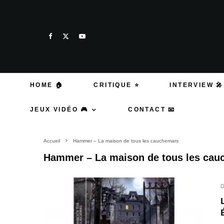
HOME 🏠
CRITIQUE ⭐
INTERVIEW 🎤
JEUX VIDÉO 🎮
CONTACT 📧
Accueil
Hammer – La maison de tous les cauchemars
Hammer – La maison de tous les cau
D