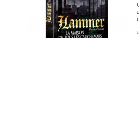
U
d
P
L