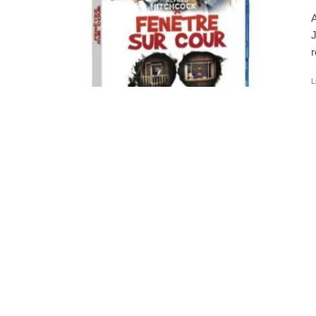
A
J
r
L