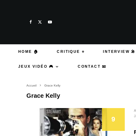
HOME 🏠
CRITIQUE ⭐
INTERVIEW 🎤
JEUX VIDÉO 🎮
CONTACT 📧
Accueil
Grace Kelly
Grace Kelly
A
J
9