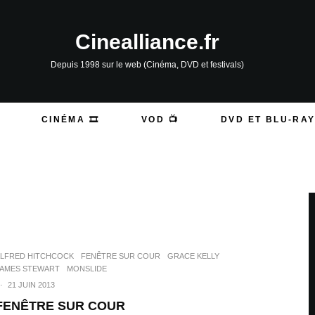
Cinealliance.fr
Depuis 1998 sur le web (Cinéma, DVD et festivals)
CINÉMA 🎞️
VOD 📺
DVD ET BLU-RAY
LFRED HITCHCOCK
FENÊTRE SUR COUR
GRACE KELLY
AMES STEWART
MONSLIDE
·
21 JUIN 2013
FENÊTRE SUR COUR