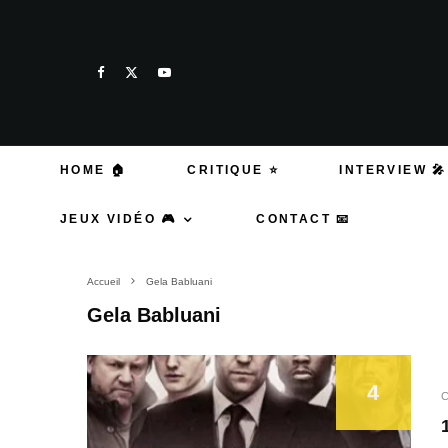
HOME 🏠
CRITIQUE ⭐
INTERVIEW 🎤
JEUX VIDÉO 🎮
CONTACT 📧
Accueil
Gela Babluani
Gela Babluani
4
C