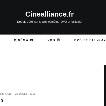
Cinealliance.fr
Depuis 1998 sur le web (Cinéma, DVD et festivals)
CINÉMA 🎞️
VOD 📺
DVD ET BLU-RAY
RITIQUE
·
25 JUILLET 2013
13