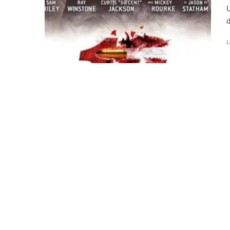
U
d
L