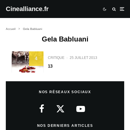
Cinealliance.fr
Accueil
Gela Babluani
Gela Babluani
CRITIQUE
·
25 JUILLET 2013
4
13
NOS RÉSEAUX SOCIAUX
NOS DERNIERS ARTICLES