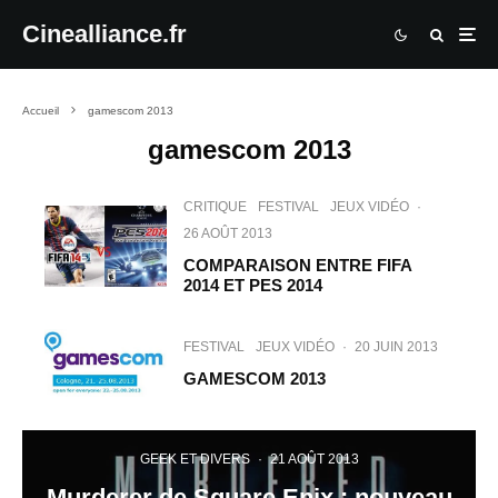
Cinealliance.fr
Accueil
gamescom 2013
gamescom 2013
CRITIQUE
FESTIVAL
JEUX VIDÉO
·
26 AOÛT 2013
COMPARAISON ENTRE FIFA
2014 ET PES 2014
FESTIVAL
JEUX VIDÉO
·
20 JUIN 2013
GAMESCOM 2013
GEEK ET DIVERS
·
21 AOÛT 2013
Murderer de Square Enix : nouveau