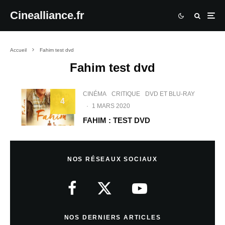
Cinealliance.fr
Accueil
Fahim test dvd
Fahim test dvd
CINÉMA
CRITIQUE
DVD ET BLU-RAY
4
·
1 MARS 2020
FAHIM : TEST DVD
NOS RÉSEAUX SOCIAUX
NOS DERNIERS ARTICLES