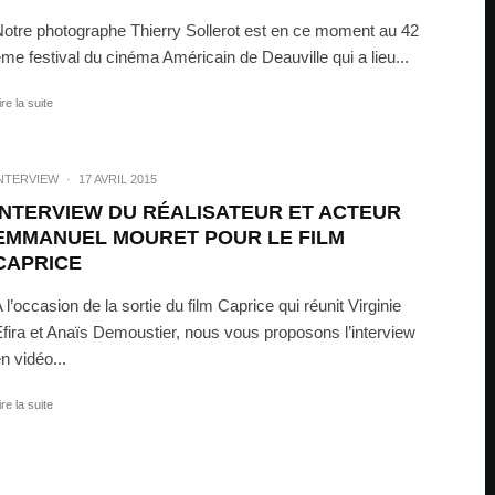
otre photographe Thierry Sollerot est en ce moment au 42
me festival du cinéma Américain de Deauville qui a lieu...
ire la suite
NTERVIEW
·
17 AVRIL 2015
INTERVIEW DU RÉALISATEUR ET ACTEUR
EMMANUEL MOURET POUR LE FILM
CAPRICE
 l’occasion de la sortie du film Caprice qui réunit Virginie
fira et Anaïs Demoustier, nous vous proposons l’interview
n vidéo...
ire la suite