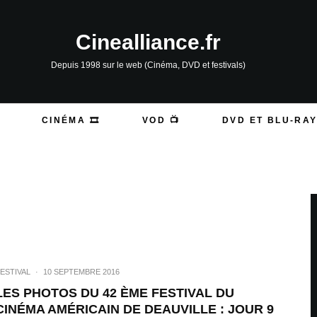
Cinealliance.fr
Depuis 1998 sur le web (Cinéma, DVD et festivals)
CINÉMA 🎞️
VOD 📺
DVD ET BLU-RAY
ESTIVAL
·
10 SEPTEMBRE 2016
LES PHOTOS DU 42 ÈME FESTIVAL DU
CINÉMA AMÉRICAIN DE DEAUVILLE : JOUR 9