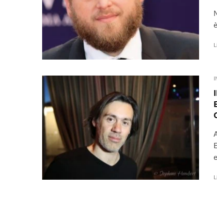
N
è
L
I
A
E
e
L