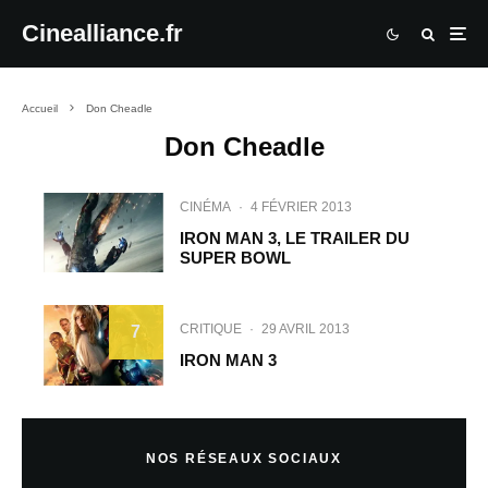
Cinealliance.fr
Accueil
Don Cheadle
Don Cheadle
CINÉMA
·
4 FÉVRIER 2013
IRON MAN 3, LE TRAILER DU
SUPER BOWL
CRITIQUE
·
29 AVRIL 2013
7
IRON MAN 3
NOS RÉSEAUX SOCIAUX