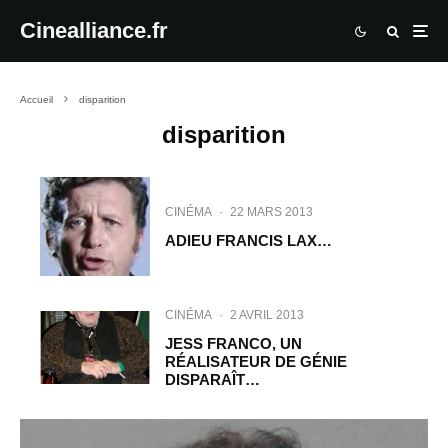
Cinealliance.fr
Accueil
disparition
disparition
CINÉMA
·
22 MARS 2013
ADIEU FRANCIS LAX…
CINÉMA
·
2 AVRIL 2013
JESS FRANCO, UN
RÉALISATEUR DE GÉNIE
DISPARAÎT…