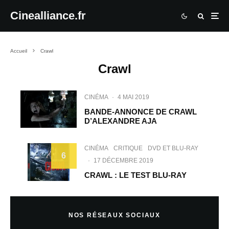
Cinealliance.fr
Accueil
Crawl
Crawl
CINÉMA
·
4 MAI 2019
BANDE-ANNONCE DE CRAWL
D’ALEXANDRE AJA
CINÉMA
CRITIQUE
DVD ET BLU-RAY
6
·
17 DÉCEMBRE 2019
CRAWL : LE TEST BLU-RAY
NOS RÉSEAUX SOCIAUX