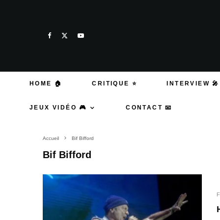
HOME 🏠
CRITIQUE ⭐
INTERVIEW 🎤
JEUX VIDÉO 🎮
CONTACT 📧
Accueil
Bif Bifford
Bif Bifford
F