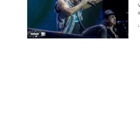
V
s
L