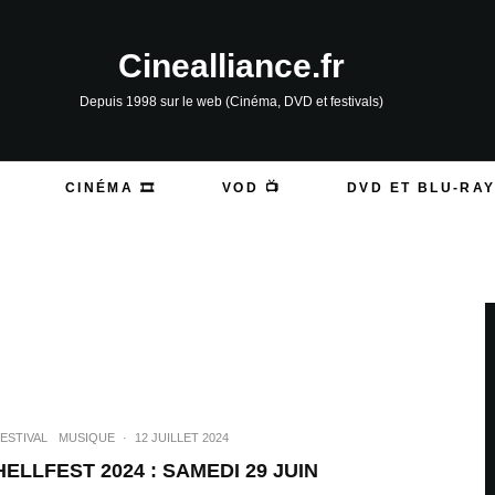
Cinealliance.fr
Depuis 1998 sur le web (Cinéma, DVD et festivals)
CINÉMA 🎞️
VOD 📺
DVD ET BLU-RAY
ESTIVAL
MUSIQUE
·
12 JUILLET 2024
HELLFEST 2024 : SAMEDI 29 JUIN