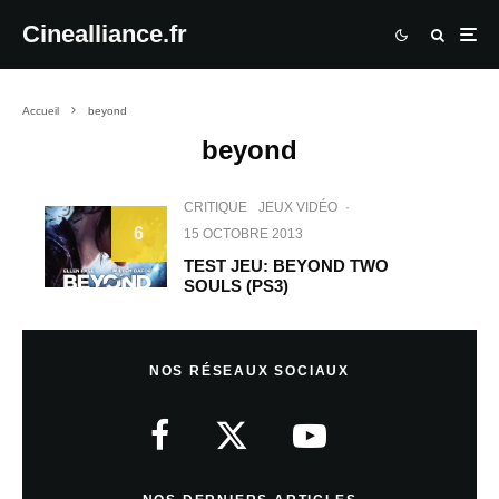
Cinealliance.fr
Accueil
beyond
beyond
CRITIQUE
JEUX VIDÉO
·
6
15 OCTOBRE 2013
TEST JEU: BEYOND TWO
SOULS (PS3)
NOS RÉSEAUX SOCIAUX