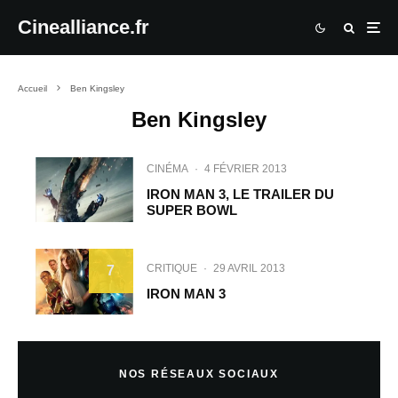
Cinealliance.fr
Accueil
Ben Kingsley
Ben Kingsley
CINÉMA
·
4 FÉVRIER 2013
IRON MAN 3, LE TRAILER DU
SUPER BOWL
CRITIQUE
·
29 AVRIL 2013
7
IRON MAN 3
NOS RÉSEAUX SOCIAUX