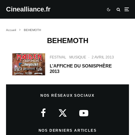
Cinealliance.fr
Accueil
BEHEMOTH
BEHEMOTH
FESTIVAL
MUSIQUE
·
2 AVRIL 2013
L’AFFICHE DU SONISPHÈRE
2013
NOS RÉSEAUX SOCIAUX
NOS DERNIERS ARTICLES