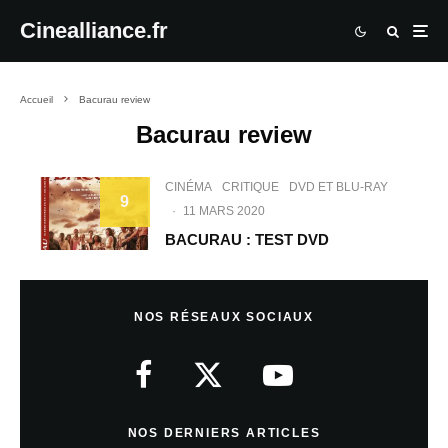
Cinealliance.fr
Accueil
Bacurau review
Bacurau review
CINÉMA
CRITIQUE
DVD ET BLU-RAY
9
·
11 MARS 2020
BACURAU : TEST DVD
NOS RÉSEAUX SOCIAUX
NOS DERNIERS ARTICLES