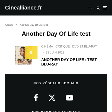
Cinealliance.fr
Accueil
Another Day Of Life test
Another Day Of Life test
CINÉMA
CRITIQUE
DVD ET BLU-RAY
9
·
28 JUIN 2019
ANOTHER DAY OF LIFE : TEST
BLU-RAY
NOS RÉSEAUX SOCIAUX