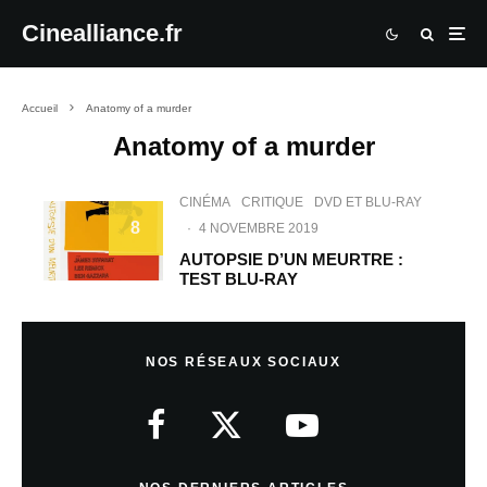
Cinealliance.fr
Accueil
Anatomy of a murder
Anatomy of a murder
CINÉMA
CRITIQUE
DVD ET BLU-RAY
8
·
4 NOVEMBRE 2019
AUTOPSIE D’UN MEURTRE :
TEST BLU-RAY
NOS RÉSEAUX SOCIAUX