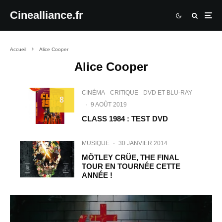
Cinealliance.fr
Accueil
Alice Cooper
Alice Cooper
CINÉMA
CRITIQUE
DVD ET BLU-RAY
8
·
9 AOÛT 2019
CLASS 1984 : TEST DVD
MUSIQUE
·
30 JANVIER 2014
MÖTLEY CRÜE, THE FINAL
TOUR EN TOURNÉE CETTE
ANNÉE !