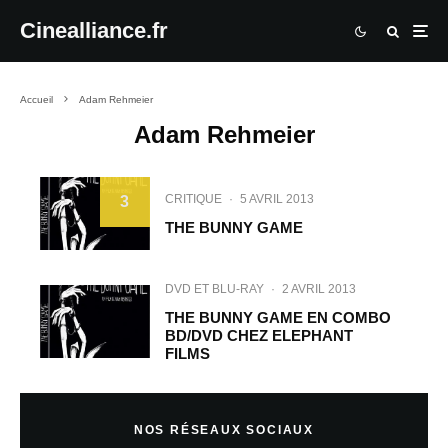
Cinealliance.fr
Accueil
Adam Rehmeier
Adam Rehmeier
CRITIQUE
·
5 AVRIL 2013
3
THE BUNNY GAME
DVD ET BLU-RAY
·
2 AVRIL 2013
THE BUNNY GAME EN COMBO
BD/DVD CHEZ ELEPHANT
FILMS
NOS RÉSEAUX SOCIAUX