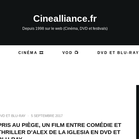
Cinealliance.fr
Depuis 1998 sur le web (Cinéma, DVD et festivals)
CINÉMA 🎞️
VOD 📺
DVD ET BLU-RAY
VD ET BLU-RAY
·
5 SEPTEMBRE 2017
PRIS AU PIÈGE, UN FILM ENTRE COMÉDIE ET
THRILLER D’ALEX DE LA IGLESIA EN DVD ET