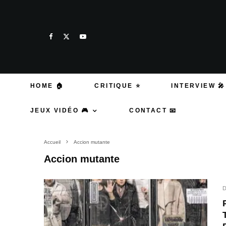
HOME 🏠
CRITIQUE ⭐
INTERVIEW 🎤
JEUX VIDÉO 🎮
CONTACT 📧
Accueil
Accion mutante
Accion mutante
D