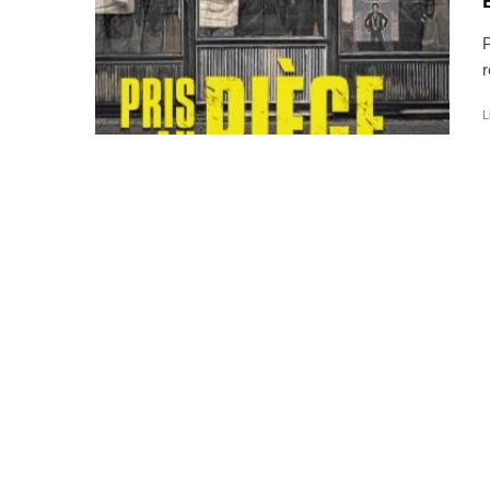
P
r
L